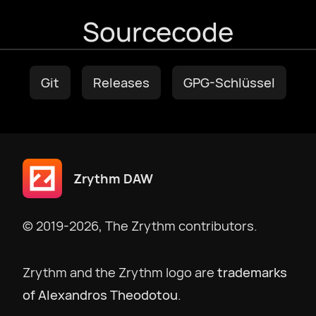
עִבְרִית
Sourcecode
हिन्दी
Git
Releases
GPG-Schlüssel
magyar nyelv
bahasa Indonesia
Zrythm DAW
Italiano
© 2019-2026, The Zrythm contributors.
日本語
Zrythm and the Zrythm logo are
trademarks
한국어
of Alexandros Theodotou
.