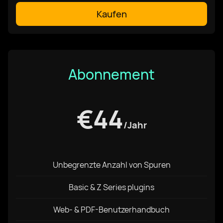
Kaufen
Sprache auswählen
Afrikaans
Abonnement
العربية
€44
Wählen Sie Ihre Plattform aus
Català
/Jahr
GNU/Linux
Czech
Unbegrenzte Anzahl von Spuren
Windows
Dansk
Basic & Z Series plugins
Web- & PDF-Benutzerhandbuch
MacOS
Deutsch