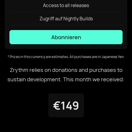
Access to all releases
English US
Zugriff auf Nightly Builds
English UK
Abonnieren
Ελληνικά
* Prices in this currency are estimates. All purchases are in Japanese Yen.
Zrythm relies on donations and purchases to
Español
sustain development. This month we received:
Français
€149
Galego