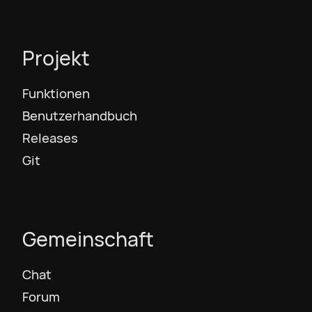
македонски
Bokmål
Projekt
Funktionen
Nederlands
Benutzerhandbuch
Releases
Polski
Git
Português
Português BR
Gemeinschaft
Chat
Русский
Forum