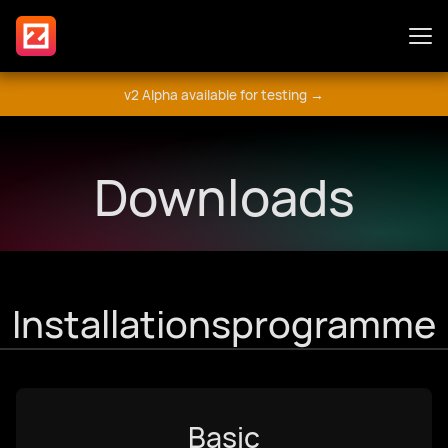
v2 Alpha available for testing →
Funktionen
Downloads
Plugins
Leitfaden
Installationsprogramme
Engagieren Sie sich
Basic
Forum