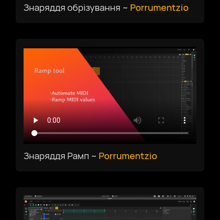
Знаряддя обрізування ~
Porrumentzio
Знаряддя Рамп ~
Porrumentzio