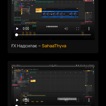
Català
Czech
Dansk
FX Надсилає ~
SahaaThyva
Deutsch
English US
English UK
Ελληνικά