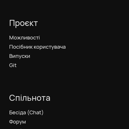
Português
Проєкт
Português BR
Можливості
Посібник користувача
Русский
Випуски
Git
Slovenščina
Svenska
Спільнота
ภาษาไทย
Бесіда (Chat)
Форум
Türkiye