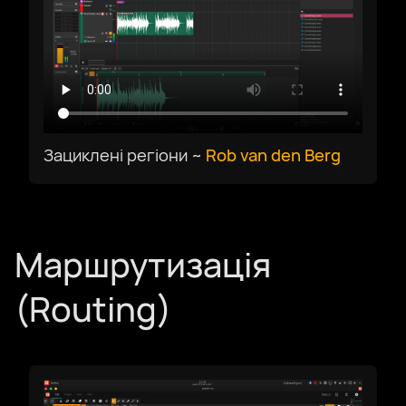
Зациклені регіони ~
Rob van den Berg
Оберіть мову
Маршрутизація
(Routing)
Afrikaans
العربية