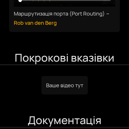
Español
Маршрутизація порта (Port Routing) ~
Rob van den Berg
Français
Galego
Покрокові вказівки
עִבְרִית
हिन्दी
Ваше відео тут
magyar nyelv
Документація
bahasa Indonesia