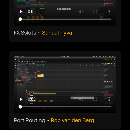
Deutsch
English US
FX Ssluts ~
SahaaThyva
English UK
Ελληνικά
Español
Français
Port Routing ~
Rob van den Berg
Galego