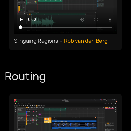
Välj Language
Slingaing Regions ~
Rob van den Berg
Afrikaans
العربية
Routing
Català
Czech
Dansk