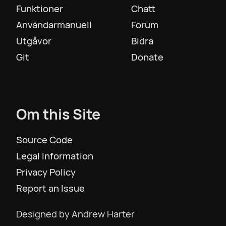
Funktioner
Chatt
Användarmanuell
Forum
Slovenščina
Utgåvor
Bidra
Git
Donate
Svenska
ภาษาไทย
Om this Site
Türkiye
Source Code
Legal Information
Українська
Privacy Policy
Report an Issue
Tiếng Việt
Designed by Andrew Harter
简体中文