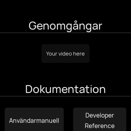
עִבְרִית
Genomgångar
हिन्दी
magyar nyelv
Your video here
bahasa Indonesia
Dokumentation
Italiano
日本語
Developer
Användarmanuell
한국어
Reference