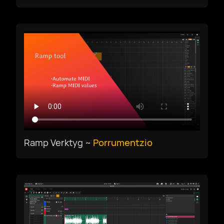
Ramp Verktyg ~
Porrumentzio