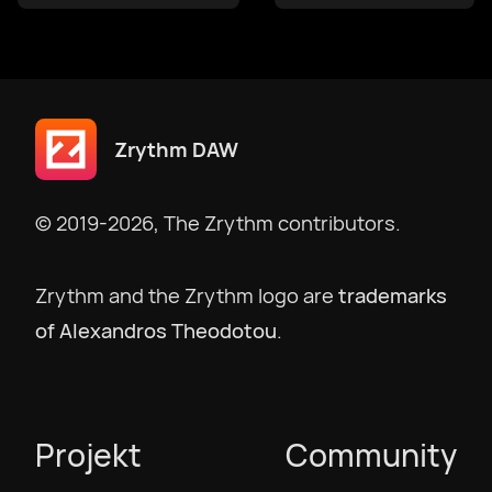
македонски
Bokmål
Zrythm DAW
Nederlands
© 2019-2026, The Zrythm contributors.
Polski
Zrythm and the Zrythm logo are
trademarks
of Alexandros Theodotou
.
Português
Português BR
Projekt
Community
Русский