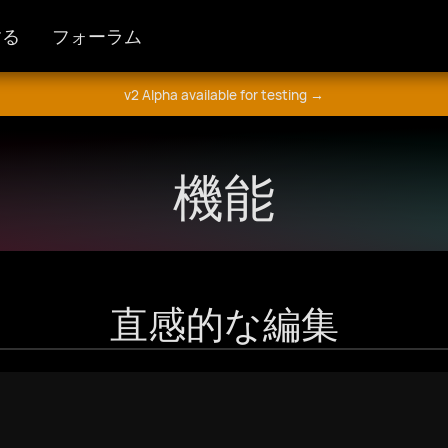
する
フォーラム
v2 Alpha available for testing →
機能
直感的な編集