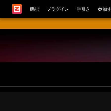
機能
プラグイン
手引き
参加