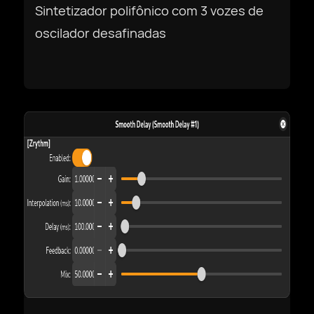
Dansk
Sintetizador polifônico com 3 vozes de
oscilador desafinadas
Deutsch
English US
English UK
Ελληνικά
Español
Français