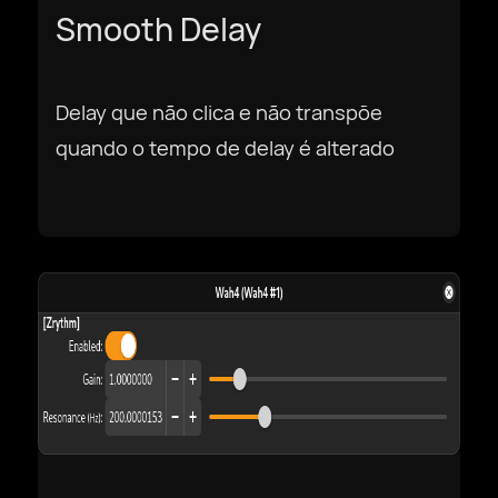
Galego
Smooth Delay
עִבְרִית
Delay que não clica e não transpõe
quando o tempo de delay é alterado
हिन्दी
magyar nyelv
bahasa Indonesia
Italiano
日本語