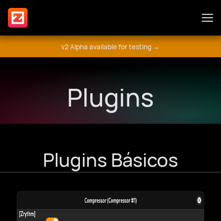
v2 Alpha available for testing →
Recursos
Plugins
Plugins
Guia
Plugins Básicos
Se Envolva
Fórum