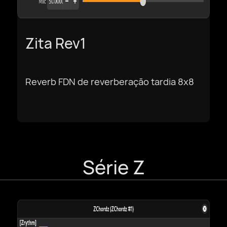
简体中文
Zita Rev1
繁體中文
Reverb FDN de reverberação tardia 8x8
Série Z