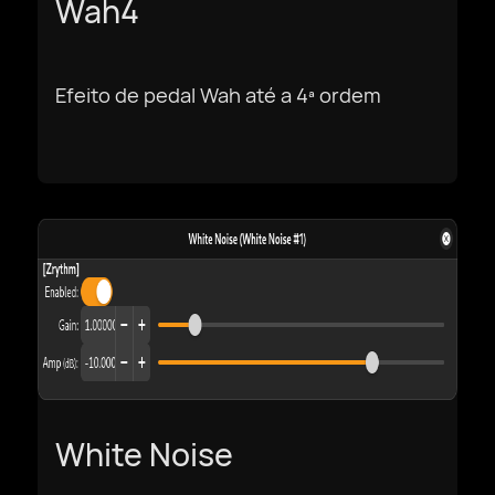
Wah4
한국어
Efeito de pedal Wah até a 4ª ordem
македонски
Bokmål
Nederlands
Polski
Português
White Noise
Português BR